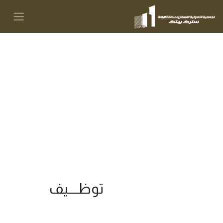
توظــــيف