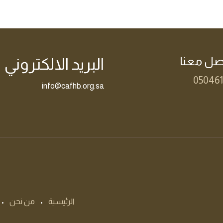
ص​ل معنا
البريد الالكتروني
05046
info@cafhb.org.sa
الرئيسية
•
من نحن
•